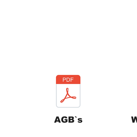
wnloadbere
AGB`s
W